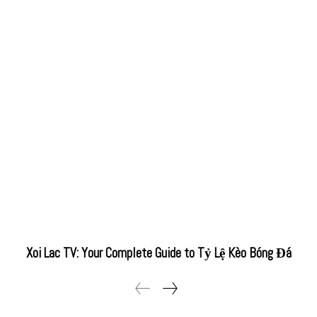
Xoi Lac TV: Your Complete Guide to Tỷ Lệ Kèo Bóng Đá