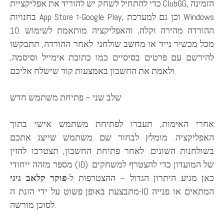
כדי להתחיל לשחק יש להוריד את אפליקציית ClubGG, הזמינה
בחנויות App Store ו-Google Play, וכן גם למערכת Windows
10. ההורדה מהירה וקלה, והאפליקציה מותאמת לשימוש
מכל מכשיר נייד או מחשב שולחני. לאחר ההורדה, תתבקשו
להירשם עם פרטים בסיסיים כמו כתובת אימייל וסיסמה,
ולאמת את החשבון באמצעות קוד שישלח אליכם.
שלב שני – פתיחת משתמש חדש
אחרי האימות, תעברו לפתיחת משתמש אישי בתוך
האפליקציה. מומלץ לבחור שם משתמש שייצג אתכם
בשולחנות השונים. לאחר פתיחת החשבון, תצטרכו להזין
מספר מזהה ייחודי (ID) של המועדון כדי להצטרף למשחקים.
כאן מגיע היתרון הגדול – ההצטרפות ל-
פוקר קלאב גיגי
מתבצעת באופן פשוט על ידי הזנת ה-ID המתאים או פנייה
לסוכן מורשה.