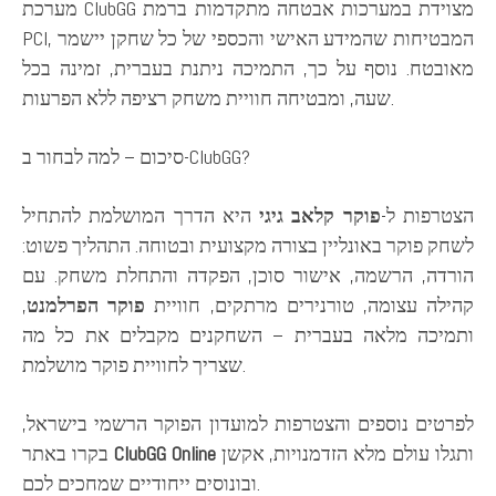
מערכת ClubGG מצוידת במערכות אבטחה מתקדמות ברמת
PCI, המבטיחות שהמידע האישי והכספי של כל שחקן יישמר
מאובטח. נוסף על כך, התמיכה ניתנת בעברית, זמינה בכל
שעה, ומבטיחה חוויית משחק רציפה ללא הפרעות.
סיכום – למה לבחור ב-ClubGG?
הצטרפות ל-
פוקר קלאב גיגי
היא הדרך המושלמת להתחיל
לשחק פוקר באונליין בצורה מקצועית ובטוחה. התהליך פשוט:
הורדה, הרשמה, אישור סוכן, הפקדה והתחלת משחק. עם
קהילה עצומה, טורנירים מרתקים, חוויית
פוקר הפרלמנט
,
ותמיכה מלאה בעברית – השחקנים מקבלים את כל מה
שצריך לחוויית פוקר מושלמת.
לפרטים נוספים והצטרפות למועדון הפוקר הרשמי בישראל,
ותגלו עולם מלא הזדמנויות, אקשן
ClubGG Online
בקרו באתר
ובונוסים ייחודיים שמחכים לכם.