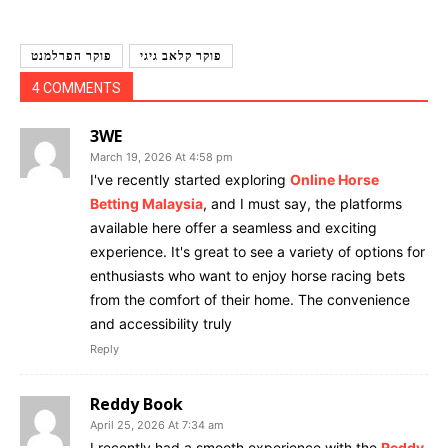
פוקר קלאב גיגי
פוקר הפרלמנט
4 COMMENTS
3WE
March 19, 2026 At 4:58 pm
I've recently started exploring
Online Horse
Betting Malaysia
, and I must say, the platforms
available here offer a seamless and exciting
experience. It's great to see a variety of options for
enthusiasts who want to enjoy horse racing bets
from the comfort of their home. The convenience
and accessibility truly
Reply
Reddy Book
April 25, 2026 At 7:34 am
I recently had a smooth experience with the
Reddy