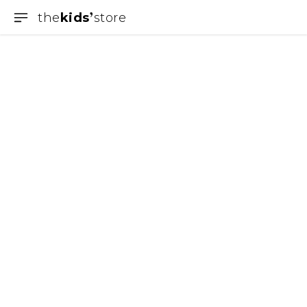
the
kids
store